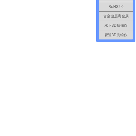
RoHS2.0
合金镀层贵金属
水下3D扫描仪
管道3D测绘仪